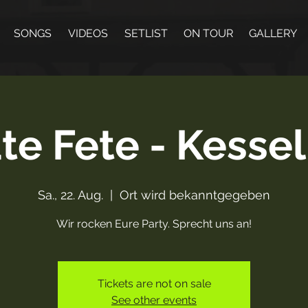
SONGS
VIDEOS
SETLIST
ON TOUR
GALLERY
ate Fete - Kesse
Sa., 22. Aug.
  |  
Ort wird bekanntgegeben
Wir rocken Eure Party. Sprecht uns an!
Tickets are not on sale
See other events