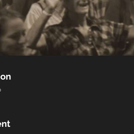
ion
0
ent