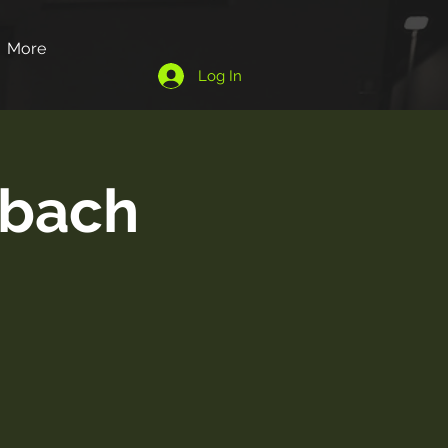
More
Log In
lbach